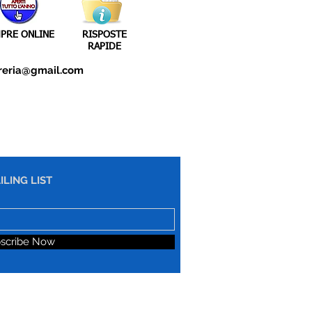
PRE ONLINE
RISPOSTE
RAPIDE
reria@gmail.com
ILING LIST
scribe Now