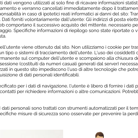
 dati vengono utilizzati al solo fine di ricavare informazioni stati
ionamento e verranno cancellati immediatamente dopo il trattament
onsabilità in caso di ipotetici reati informatici ai danni del sito: Tra
Dati forniti volontariamente dall'utente: Gli indirizzi di posta elettro
Web comportano il successivo acquisto del mittente, necessario per 
ssaggio. Specifiche informazioni di riepilogo sono state riportate o
sta.
'utente viene ottenuto dal sito. Non utilizziamo i cookie per tra
n tipo o sistemi di tracciamento dell'utente. L'uso dei cosiddetti
anente sul computer dell'utente e scompaiono alla chiusura del
di sessione (costituiti da numeri casuali generati dal server) necessa
ilizzati in questo sito impediscono l'uso di altre tecnologie che p
sizione di dati personali identificabili.
cato per i dati di navigazione, l'utente è libero di fornire i dati 
contatti per richiedere informazioni o altre comunicazioni. Potreb
 personali sono trattati con strumenti automatizzati per il tem
Specifiche misure di sicurezza sono osservate per prevenire la perdit