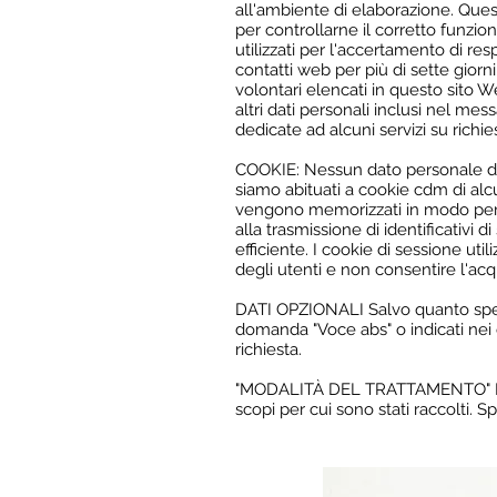
all'ambiente di elaborazione. Questi
per controllarne il corretto funz
utilizzati per l'accertamento di resp
contatti web per più di sette giorni. 
volontari elencati in questo sito 
altri dati personali inclusi nel me
dedicate ad alcuni servizi su richie
COOKIE: Nessun dato personale dell
siamo abituati a cookie cdm di alcu
vengono memorizzati in modo perm
alla trasmissione di identificativi 
efficiente. I cookie di sessione ut
degli utenti e non consentire l'acqui
DATI OPZIONALI Salvo quanto specifi
domanda "Voce abs" o indicati nei 
richiesta.
"MODALITÀ DEL TRATTAMENTO" I dati
scopi per cui sono stati raccolti. 