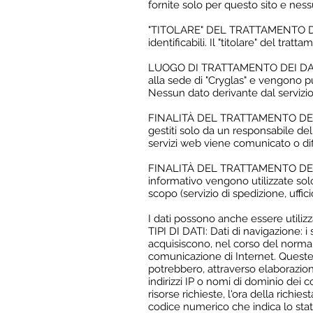
fornite solo per questo sito e ness
"TITOLARE" DEL TRATTAMENTO Dopo a
identificabili. Il "titolare" del tratt
LUOGO DI TRATTAMENTO DEI DATI LU
alla sede di "Cryglas" e vengono pu
Nessun dato derivante dal servizi
FINALITÀ DEL TRATTAMENTO DEI DATI
gestiti solo da un responsabile d
servizi web viene comunicato o dif
FINALITÀ DEL TRATTAMENTO DEI DAT
informativo vengono utilizzate solo
scopo (servizio di spedizione, uffici
I dati possono anche essere utilizz
TIPI DI DATI: Dati di navigazione:
acquisiscono, nel corso del normale 
comunicazione di Internet. Queste 
potrebbero, attraverso elaborazioni 
indirizzi IP o nomi di dominio dei c
risorse richieste, l'ora della richie
codice numerico che indica lo stato 