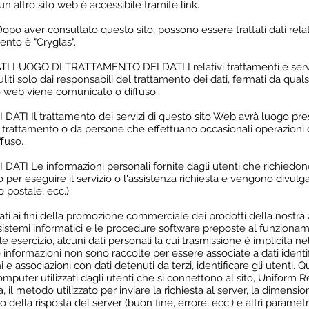
un altro sito web è accessibile tramite link.
ver consultato questo sito, possono essere trattati dati relativ
amento è "Cryglas".
OGO DI TRATTAMENTO DEI DATI I relativi trattamenti e servizi 
liti solo dai responsabili del trattamento dei dati, fermati da qua
o web viene comunicato o diffuso.
 Il trattamento dei servizi di questo sito Web avrà luogo press
el trattamento o da persone che effettuano occasionali operazion
fuso.
I Le informazioni personali fornite dagli utenti che richiedono
 per eseguire il servizio o l'assistenza richiesta e vengono divulga
o postale, ecc.).
ati ai fini della promozione commerciale dei prodotti della nostra a
 i sistemi informatici e le procedure software preposte al funzion
esercizio, alcuni dati personali la cui trasmissione è implicita nel
informazioni non sono raccolte per essere associate a dati identif
e associazioni con dati detenuti da terzi, identificare gli utenti. Q
omputer utilizzati dagli utenti che si connettono al sito, Uniform R
sta, il metodo utilizzato per inviare la richiesta al server, la dimens
della risposta del server (buon fine, errore, ecc.) e altri parametri