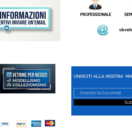
PROFESSIONALE
SEM
vbvet
UNISCITI ALLA NOSTRA MA
Sub
Noi Accettiamo