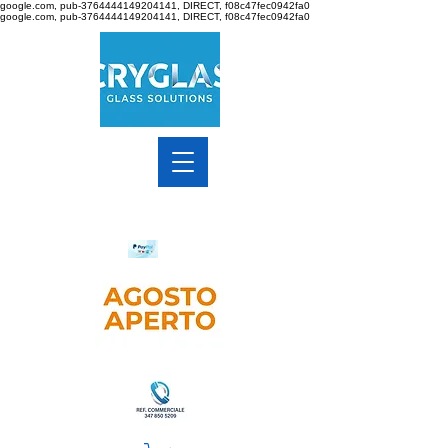
google.com, pub-3764444149204141, DIRECT, f08c47fec0942fa0
google.com, pub-3764444149204141, DIRECT, f08c47fec0942fa0