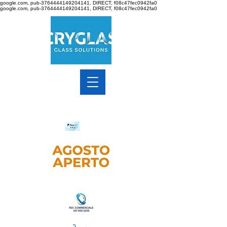
google.com, pub-3764444149204141, DIRECT, f08c47fec0942fa0
google.com, pub-3764444149204141, DIRECT, f08c47fec0942fa0