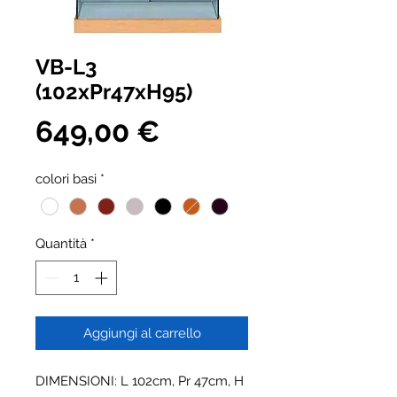
VB-L3
(102xPr47xH95)
Prezzo
649,00 €
colori basi
*
Quantità
*
Aggiungi al carrello
DIMENSIONI: L 102cm, Pr 47cm, H