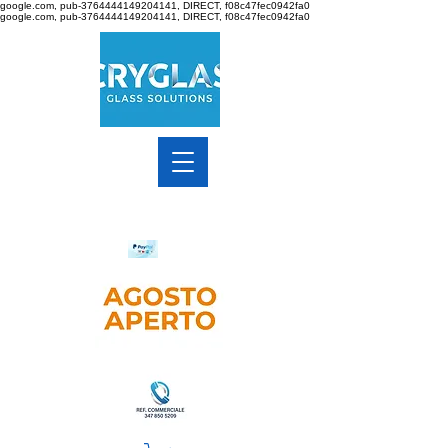
google.com, pub-3764444149204141, DIRECT, f08c47fec0942fa0
google.com, pub-3764444149204141, DIRECT, f08c47fec0942fa0