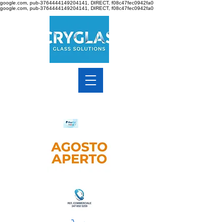
google.com, pub-3764444149204141, DIRECT, f08c47fec0942fa0
google.com, pub-3764444149204141, DIRECT, f08c47fec0942fa0