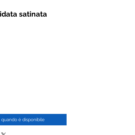
data satinata
rezzo
 quando è disponibile