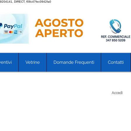
9204141, DIRECT, f08c47fec0942fa0
entivi
Vetrine
Domande Frequenti
Contatti
Accedi