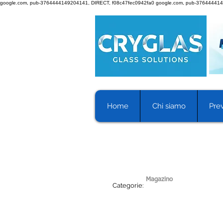
google.com, pub-3764444149204141, DIRECT, f08c47fec0942fa0
google.com, pub-376444414
Home
Chi siamo
Prev
Magazino
Categorie: