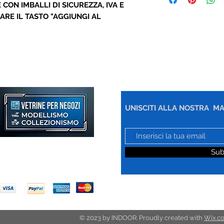
 CON IMBALLI DI SICUREZZA, IVA E
ARE IL TASTO "AGGIUNGI AL
UNISCITI ALLA NOSTRA MA
Sub
Noi Accettiamo
© 2023 by INDOOR. Proudly created with
Wix.c