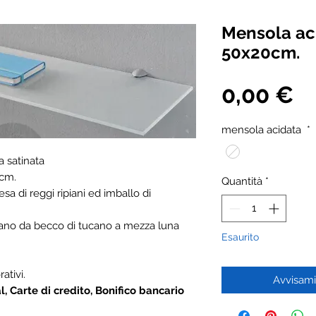
Mensola aci
50x20cm.
P
0,00 €
mensola acidata
*
a satinata
 cm.
Quantità
*
a di reggi ripiani ed imballo di
riano da becco di tucano a mezza luna
Esaurito
ativi.
Avvisami
 Carte di credito, Bonifico bancario