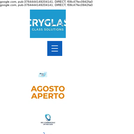
google.com, pub-3764444149204141, DIRECT, f08c47fec0942fa0
google.com, pub-3764444149204141, DIRECT, f08c47fec0942fa0