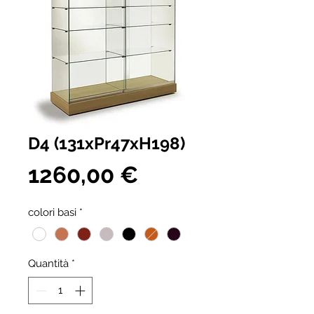
D4 (131xPr47xH198)
Prezzo
1260,00 €
colori basi
*
Quantità
*