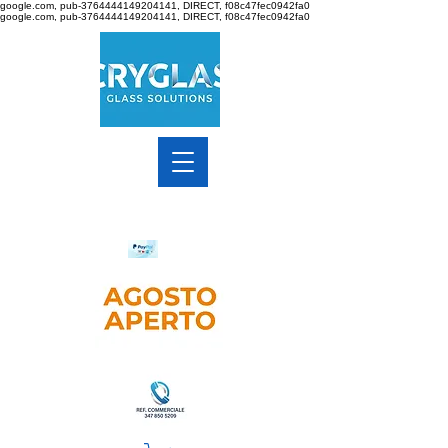
google.com, pub-3764444149204141, DIRECT, f08c47fec0942fa0
google.com, pub-3764444149204141, DIRECT, f08c47fec0942fa0