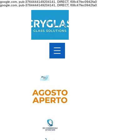
google.com, pub-3764444149204141, DIRECT, f08c47fec0942fa0
google.com, pub-3764444149204141, DIRECT, f08c47fec0942fa0